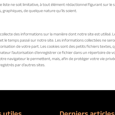
iste ne soit limitative, à tout élément rédactionnel figurant sur le si
s, graphiques, de quelque nature qu’ils soient.
b collecte des informations sur la manière dont notre site est utilisé.
et le temps passé sur notre site. Les informations collectées ne seront
orisation de votre part. Les cookies sont des petits fichiers textes
inateur l’autorisation d’enregistrer ce fichier dans un répertoire de
otre navigateur le permettent, mais, afin de protéger votre vie priv
egistrés par d’autres sites.
 utiles
Derniers articles